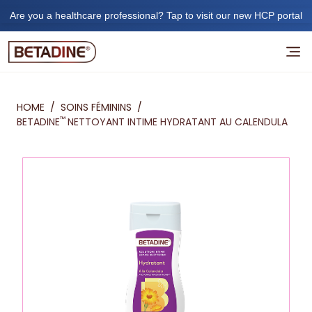
Are you a healthcare professional? Tap to visit our new HCP portal
HOME
/
SOINS FÉMININS
/
™
BETADINE
NETTOYANT INTIME HYDRATANT AU CALENDULA